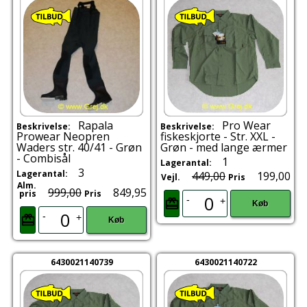
Rapala
Pro Wear
Beskrivelse:
Beskrivelse:
Prowear Neopren
fiskeskjorte - Str. XXL -
Waders str. 40/41 - Grøn
Grøn - med lange ærmer
- Combisål
1
Lagerantal:
3
Lagerantal:
449,00
199,00
Vejl.
Pris
Alm.
999,00
849,95
pris
Pris
-
+
Køb
-
+
Køb
6430021140739
6430021140722