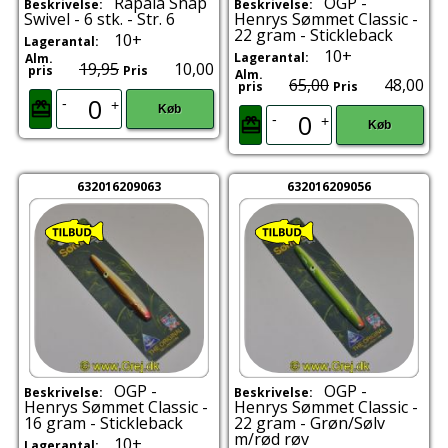
Rapala Snap
OGP -
Beskrivelse:
Beskrivelse:
Swivel - 6 stk. - Str. 6
Henrys Sømmet Classic -
22 gram - Stickleback
10+
Lagerantal:
10+
Lagerantal:
Alm.
19,95
10,00
pris
Pris
Alm.
65,00
48,00
pris
Pris
-
+
Køb
-
+
Køb
632016209063
632016209056
OGP -
OGP -
Beskrivelse:
Beskrivelse:
Henrys Sømmet Classic -
Henrys Sømmet Classic -
16 gram - Stickleback
22 gram - Grøn/Sølv
m/rød røv
10+
Lagerantal: