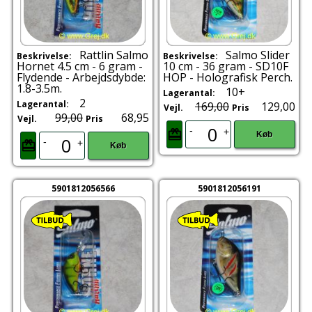
Rattlin Salmo
Salmo Slider
Beskrivelse:
Beskrivelse:
Hornet 4.5 cm - 6 gram -
10 cm - 36 gram - SD10F
Flydende - Arbejdsdybde:
HOP - Holografisk Perch.
1.8-3.5m.
10+
Lagerantal:
2
Lagerantal:
169,00
129,00
Vejl.
Pris
99,00
68,95
Vejl.
Pris
-
+
Køb
-
+
Køb
5901812056566
5901812056191