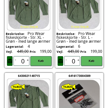
Pro Wear
Pro Wear
Beskrivelse:
Beskrivelse:
fiskeskjorte - Str. XL -
fiskeskjorte - Str. L -
Grøn - med lange ærmer
Grøn - med lange ærmer
4
6
Lagerantal:
Lagerantal:
449,00
199,00
449,00
199,00
Vejl.
Pris
Vejl.
Pris
-
-
+
+
Køb
Køb
6430021140715
6416173004389