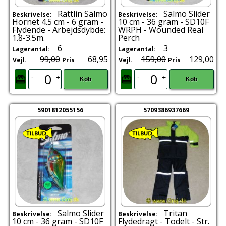
Rattlin Salmo
Salmo Slider
Beskrivelse:
Beskrivelse:
Hornet 4.5 cm - 6 gram -
10 cm - 36 gram - SD10F
Flydende - Arbejdsdybde:
WRPH - Wounded Real
1.8-3.5m.
Perch
6
3
Lagerantal:
Lagerantal:
99,00
68,95
159,00
129,00
Vejl.
Pris
Vejl.
Pris
-
-
+
+
Køb
Køb
5901812055156
5709386937669
Salmo Slider
Tritan
Beskrivelse:
Beskrivelse:
10 cm - 36 gram - SD10F
Flydedragt - Todelt - Str.