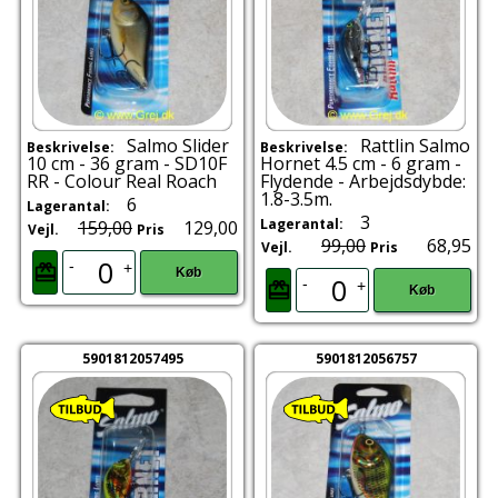
Salmo Slider
Rattlin Salmo
Beskrivelse:
Beskrivelse:
10 cm - 36 gram - SD10F
Hornet 4.5 cm - 6 gram -
RR - Colour Real Roach
Flydende - Arbejdsdybde:
1.8-3.5m.
6
Lagerantal:
3
Lagerantal:
159,00
129,00
Vejl.
Pris
99,00
68,95
Vejl.
Pris
-
+
Køb
-
+
Køb
5901812057495
5901812056757