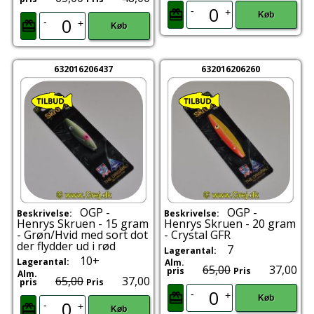
-
+
Køb
-
+
Køb
632016206437
632016206260
OGP -
OGP -
Beskrivelse:
Beskrivelse:
Henrys Skruen - 15 gram
Henrys Skruen - 20 gram
- Grøn/Hvid med sort dot
- Crystal GFR
der flydder ud i rød
7
Lagerantal:
10+
Lagerantal:
Alm.
65,00
37,00
pris
Pris
Alm.
65,00
37,00
pris
Pris
-
+
Køb
-
+
Køb