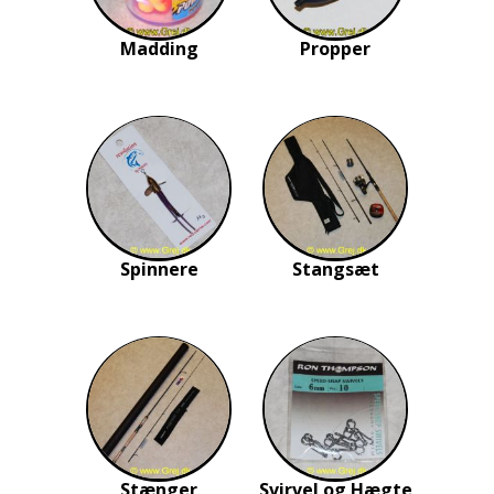
Madding
Propper
Spinnere
Stangsæt
Stænger
Svirvel og Hægte