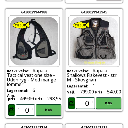
6430021144188
6430021143945
Rapala
Rapala
Beskrivelse:
Beskrivelse:
Tactical vest one size -
Shallows Fiskevest - str.
Uden ryg - Med mange
M - Skovgrøn
lommer
1
Lagerantal:
6
Lagerantal:
799,00
549,00
Vejl.
Pris
Alm.
499,00
298,95
pris
Pris
-
+
Køb
-
+
Køb
6430021143716
6430021143181