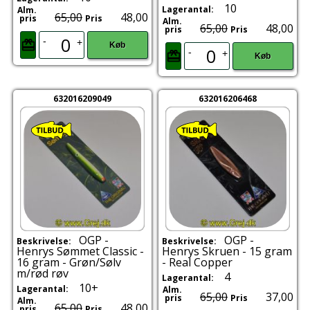
10
Lagerantal:
Alm.
65,00
48,00
pris
Pris
Alm.
65,00
48,00
pris
Pris
-
+
Køb
-
+
Køb
632016209049
632016206468
OGP -
OGP -
Beskrivelse:
Beskrivelse:
Henrys Sømmet Classic -
Henrys Skruen - 15 gram
16 gram - Grøn/Sølv
- Real Copper
m/rød røv
4
Lagerantal:
10+
Lagerantal:
Alm.
65,00
37,00
pris
Pris
Alm.
65,00
48,00
pris
Pris