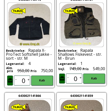
Rapala X-
Rapala
Beskrivelse:
Beskrivelse:
ProTect Softshell Jakke -
Shallows Fiskevest - str.
sort - str. M
M - Brun
4
1
Lagerantal:
Lagerantal:
Alm.
749,00
549,00
Vejl.
Pris
950,00
750,00
pris
Pris
-
+
Køb
-
+
Køb
6430021141866
6430021141859