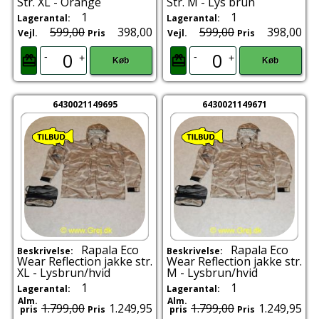
Str. XL - Orange
Str. M - Lys brun
1
1
Lagerantal:
Lagerantal:
599,00
398,00
599,00
398,00
Vejl.
Pris
Vejl.
Pris
-
-
+
+
Køb
Køb
6430021149695
6430021149671
Rapala Eco
Rapala Eco
Beskrivelse:
Beskrivelse:
Wear Reflection jakke str.
Wear Reflection jakke str.
XL - Lysbrun/hvid
M - Lysbrun/hvid
1
1
Lagerantal:
Lagerantal:
Alm.
Alm.
1.799,00
1.249,95
1.799,00
1.249,95
pris
Pris
pris
Pris