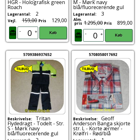
HGR - Holografisk green
M - Mørk navy
Roach
blå/fluorecerende gul
2
3
Lagerantal:
Lagerantal:
159,00
129,00
Alm.
Vejl.
Pris
1.295,00
899,00
pris
Pris
-
+
Køb
-
+
Køb
5709386937652
5708058017692
Tritan
Geoff
Beskrivelse:
Beskrivelse:
Flydedragt - Todelt - Str.
Anderson Banga skjorte
S - Mørk navy
str. L - Korte ærmer -
blå/fluorecerende gul
Krølfri - Rød/blå
2
1