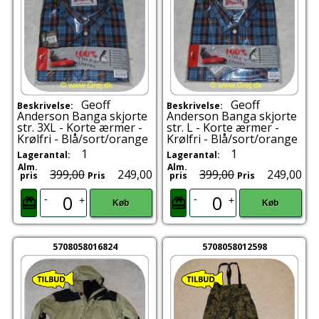
Geoff
Geoff
Beskrivelse:
Beskrivelse:
Anderson Banga skjorte
Anderson Banga skjorte
str. 3XL - Korte ærmer -
str. L - Korte ærmer -
Krølfri - Blå/sort/orange
Krølfri - Blå/sort/orange
1
1
Lagerantal:
Lagerantal:
Alm.
Alm.
399,00
249,00
399,00
249,00
pris
Pris
pris
Pris
-
-
+
+
Køb
Køb
5708058016824
5708058012598