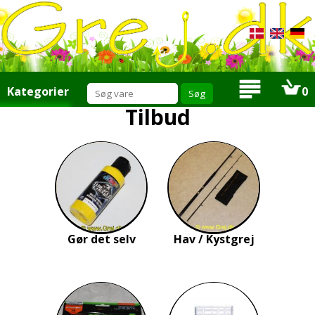
Kategorier
0
Tilbud
Tilbud
Nyheder
Mængde rabat
Ris eller ros
Produktforslag
Tilbudsmail
Om os
Info
Links
Gør det selv
Hav / Kystgrej