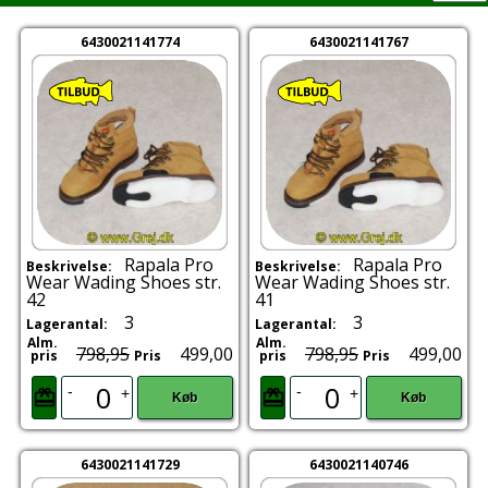
6430021141774
6430021141767
Rapala Pro
Rapala Pro
Beskrivelse:
Beskrivelse:
Wear Wading Shoes str.
Wear Wading Shoes str.
42
41
3
3
Lagerantal:
Lagerantal:
Alm.
Alm.
798,95
499,00
798,95
499,00
pris
Pris
pris
Pris
-
-
+
+
Køb
Køb
6430021141729
6430021140746