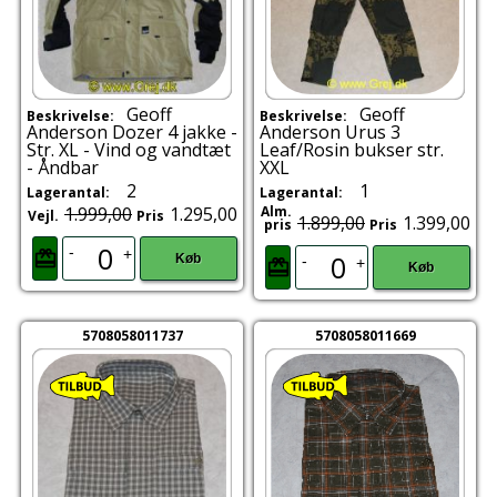
Geoff
Geoff
Beskrivelse:
Beskrivelse:
Anderson Dozer 4 jakke -
Anderson Urus 3
Str. XL - Vind og vandtæt
Leaf/Rosin bukser str.
- Åndbar
XXL
2
1
Lagerantal:
Lagerantal:
1.999,00
1.295,00
Alm.
Vejl.
Pris
1.899,00
1.399,00
pris
Pris
-
+
Køb
-
+
Køb
5708058011737
5708058011669