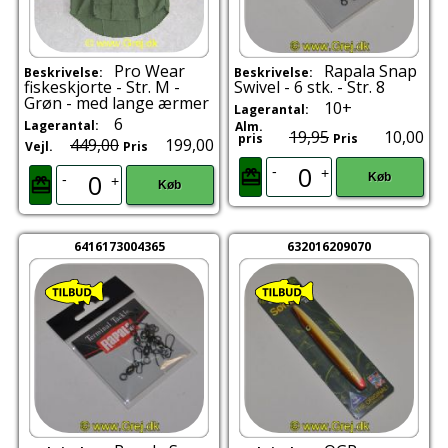
Pro Wear
Rapala Snap
Beskrivelse:
Beskrivelse:
fiskeskjorte - Str. M -
Swivel - 6 stk. - Str. 8
Grøn - med lange ærmer
10+
Lagerantal:
6
Lagerantal:
Alm.
19,95
10,00
pris
Pris
449,00
199,00
Vejl.
Pris
-
+
Køb
-
+
Køb
6416173004365
632016209070