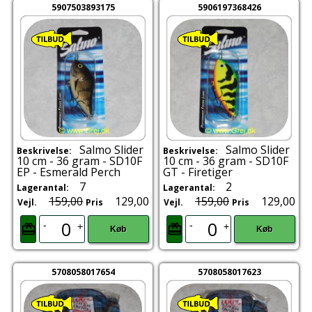
5907503893175
5906197368426
Salmo Slider
Salmo Slider
Beskrivelse:
Beskrivelse:
10 cm - 36 gram - SD10F
10 cm - 36 gram - SD10F
EP - Esmerald Perch
GT - Firetiger
7
2
Lagerantal:
Lagerantal:
159,00
129,00
159,00
129,00
Vejl.
Pris
Vejl.
Pris
-
-
+
+
Køb
Køb
5708058017654
5708058017623