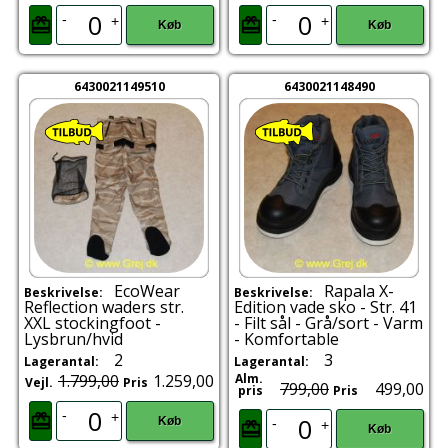
-
-
+
+
Køb
Køb
6430021149510
6430021148490
EcoWear
Rapala X-
Beskrivelse:
Beskrivelse:
Reflection waders str.
Edition vade sko - Str. 41
XXL stockingfoot -
- Filt sål - Grå/sort - Varm
Lysbrun/hvid
- Komfortable
2
3
Lagerantal:
Lagerantal:
1.799,00
1.259,00
Alm.
Vejl.
Pris
799,00
499,00
pris
Pris
-
+
Køb
-
+
Køb