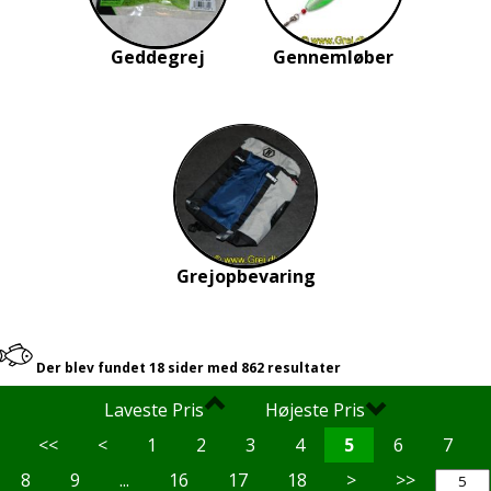
Geddegrej
Gennemløber
Grejopbevaring
Der blev fundet 18 sider med 862 resultater
Laveste Pris
Højeste Pris
<<
<
1
2
3
4
5
6
7
8
9
...
16
17
18
>
>>