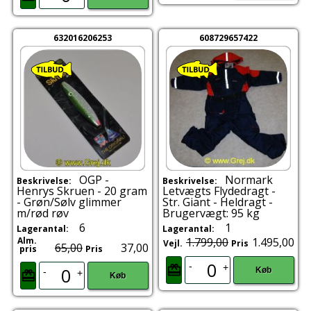
632016206253
608729657422
OGP -
Normark
Beskrivelse:
Beskrivelse:
Henrys Skruen - 20 gram
Letvægts Flydedragt -
- Grøn/Sølv glimmer
Str. Giant - Heldragt -
m/rød røv
Brugervægt: 95 kg
6
1
Lagerantal:
Lagerantal:
Alm.
1.799,00
1.495,00
Vejl.
Pris
65,00
37,00
pris
Pris
-
+
Køb
-
+
Køb