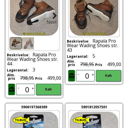
Next
Rapala Pro
Beskrivelse:
Wear Wading Shoes str.
43
Rapala Pro
Beskrivelse:
5
Lagerantal:
Wear Wading Shoes str.
Alm.
44
798,95
499,00
pris
Pris
3
Lagerantal:
-
+
Alm.
Køb
798,95
499,00
pris
Pris
-
+
Køb
5906197368389
5901812057501