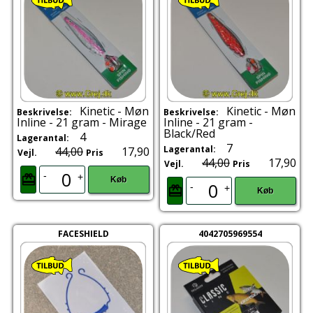
Kinetic - Møn
Kinetic - Møn
Beskrivelse:
Beskrivelse:
Inline - 21 gram - Mirage
Inline - 21 gram -
Black/Red
4
Lagerantal:
7
Lagerantal:
44,00
17,90
Vejl.
Pris
44,00
17,90
Vejl.
Pris
-
+
Køb
-
+
Køb
FACESHIELD
4042705969554