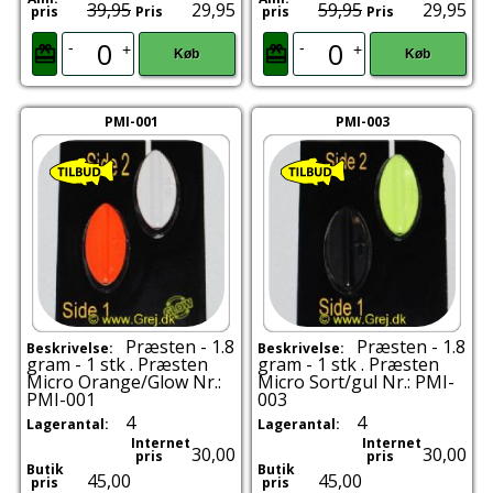
39,95
29,95
59,95
29,95
pris
Pris
pris
Pris
-
-
+
+
Køb
Køb
PMI-001
PMI-003
Præsten - 1.8
Præsten - 1.8
Beskrivelse:
Beskrivelse:
gram - 1 stk . Præsten
gram - 1 stk . Præsten
Micro Orange/Glow Nr.:
Micro Sort/gul Nr.: PMI-
PMI-001
003
4
4
Lagerantal:
Lagerantal:
Internet
Internet
30,00
30,00
pris
pris
Butik
Butik
45,00
45,00
pris
pris