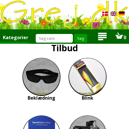
Kategorier
0
Tilbud
Tilbud
Nyheder
Mængde rabat
Ris eller ros
Produktforslag
Tilbudsmail
Om os
Info
Links
Beklædning
Blink