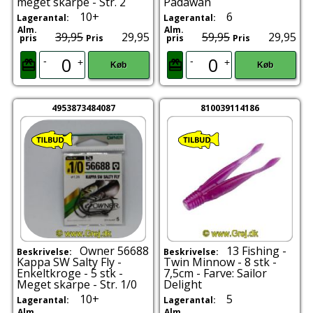
meget skarpe - Str. 2
Padawan
10+
6
Lagerantal:
Lagerantal:
Alm.
Alm.
39,95
29,95
59,95
29,95
pris
Pris
pris
Pris
-
-
+
+
Køb
Køb
4953873484087
810039114186
Owner 56688
13 Fishing -
Beskrivelse:
Beskrivelse:
Kappa SW Salty Fly -
Twin Minnow - 8 stk -
Enkeltkroge - 5 stk -
7,5cm - Farve: Sailor
Meget skarpe - Str. 1/0
Delight
10+
5
Lagerantal:
Lagerantal:
Alm.
Alm.