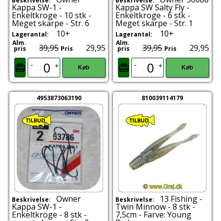
Beskrivelse:
Beskrivelse:
Kappa SW-1 -
Kappa SW Salty Fly -
Enkeltkroge - 10 stk -
Enkeltkroge - 6 stk -
Meget skarpe - Str. 6
Meget skarpe - Str. 1
10+
10+
Lagerantal:
Lagerantal:
Alm.
Alm.
39,95
29,95
39,95
29,95
pris
Pris
pris
Pris
-
-
+
+
Køb
Køb
4953873063190
810039114179
Owner
13 Fishing -
Beskrivelse:
Beskrivelse:
Kappa SW-1 -
Twin Minnow - 8 stk -
Enkeltkroge - 8 stk -
7,5cm - Farve: Young