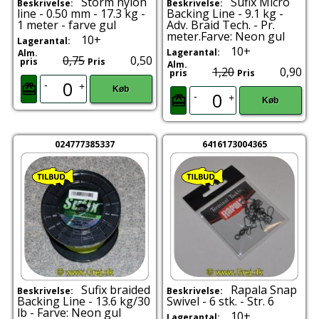
Storm nylon
Sufix Micro
Beskrivelse:
Beskrivelse:
line - 0.50 mm - 17.3 kg -
Backing Line - 9.1 kg -
1 meter - farve gul
Adv. Braid Tech. - Pr.
meter.Farve: Neon gul
10+
Lagerantal:
10+
Lagerantal:
Alm.
0,75
0,50
pris
Pris
Alm.
1,20
0,90
pris
Pris
-
+
Køb
-
+
Køb
024777385337
6416173004365
Sufix braided
Rapala Snap
Beskrivelse:
Beskrivelse:
Backing Line - 13.6 kg/30
Swivel - 6 stk. - Str. 6
lb - Farve: Neon gul
10+
Lagerantal: