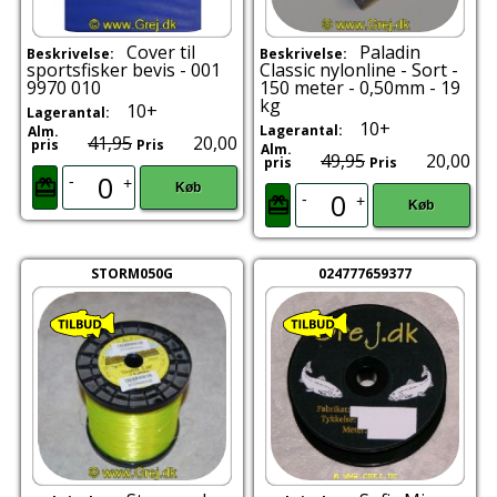
Cover til
Paladin
Beskrivelse:
Beskrivelse:
sportsfisker bevis - 001
Classic nylonline - Sort -
9970 010
150 meter - 0,50mm - 19
kg
10+
Lagerantal:
10+
Lagerantal:
Alm.
41,95
20,00
pris
Pris
Alm.
49,95
20,00
pris
Pris
-
+
Køb
-
+
Køb
STORM050G
024777659377