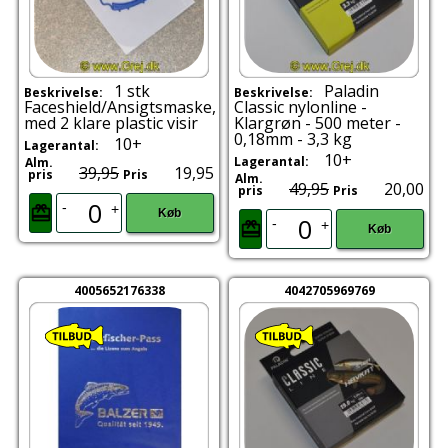
1 stk
Paladin
Beskrivelse:
Beskrivelse:
Faceshield/Ansigtsmaske,
Classic nylonline -
med 2 klare plastic visir
Klargrøn - 500 meter -
0,18mm - 3,3 kg
10+
Lagerantal:
10+
Lagerantal:
Alm.
39,95
19,95
pris
Pris
Alm.
49,95
20,00
pris
Pris
-
+
Køb
-
+
Køb
4005652176338
4042705969769