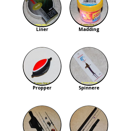
Liner
Madding
Propper
Spinnere