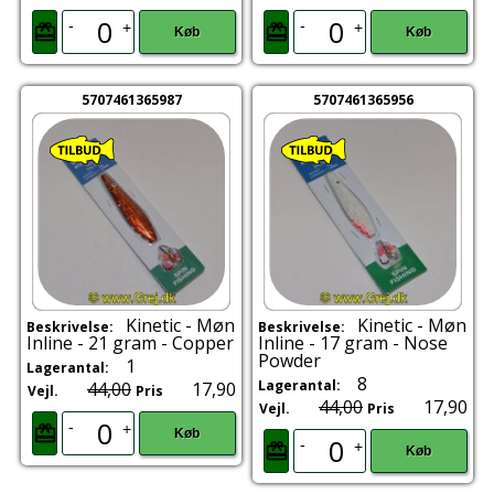
-
-
+
+
Køb
Køb
5707461365987
5707461365956
Kinetic - Møn
Kinetic - Møn
Beskrivelse:
Beskrivelse:
Inline - 21 gram - Copper
Inline - 17 gram - Nose
Powder
1
Lagerantal:
8
Lagerantal:
44,00
17,90
Vejl.
Pris
44,00
17,90
Vejl.
Pris
-
+
Køb
-
+
Køb