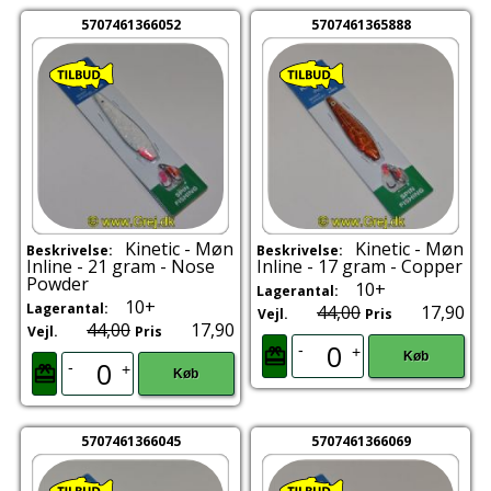
5707461366052
5707461365888
Kinetic - Møn
Kinetic - Møn
Beskrivelse:
Beskrivelse:
Inline - 21 gram - Nose
Inline - 17 gram - Copper
Powder
10+
Lagerantal:
10+
Lagerantal:
44,00
17,90
Vejl.
Pris
44,00
17,90
Vejl.
Pris
-
+
Køb
-
+
Køb
5707461366045
5707461366069