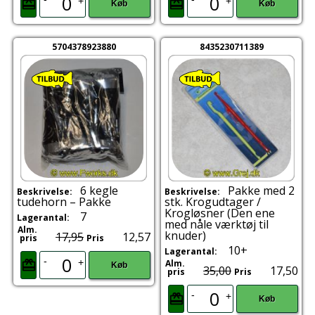
+
+
Køb
Køb
5704378923880
8435230711389
6 kegle
Pakke med 2
Beskrivelse:
Beskrivelse:
tudehorn – Pakke
stk. Krogudtager /
Krogløsner (Den ene
7
Lagerantal:
med nåle værktøj til
Alm.
knuder)
17,95
12,57
pris
Pris
10+
Lagerantal:
-
+
Alm.
Køb
35,00
17,50
pris
Pris
-
+
Køb