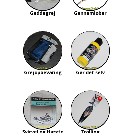
Geddegrej
Gennemløber
Grejopbevaring
Gør det selv
Svirvel og Hægte
Trolling