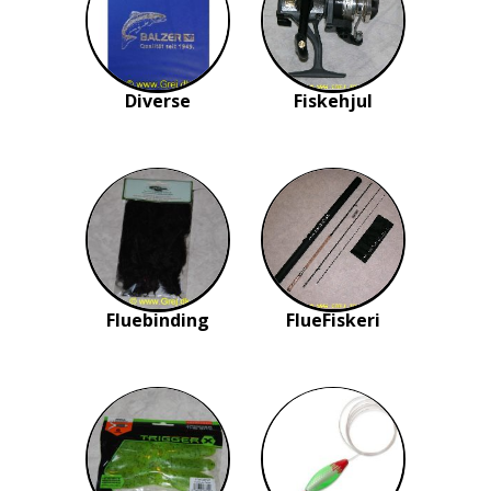
Diverse
Fiskehjul
Fluebinding
FlueFiskeri