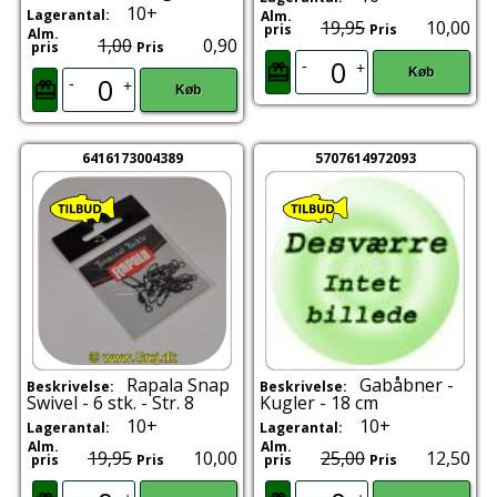
10+
Lagerantal:
Alm.
19,95
10,00
pris
Pris
Alm.
1,00
0,90
pris
Pris
-
+
Køb
-
+
Køb
6416173004389
5707614972093
Rapala Snap
Gabåbner -
Beskrivelse:
Beskrivelse:
Swivel - 6 stk. - Str. 8
Kugler - 18 cm
10+
10+
Lagerantal:
Lagerantal:
Alm.
Alm.
19,95
10,00
25,00
12,50
pris
Pris
pris
Pris
-
-