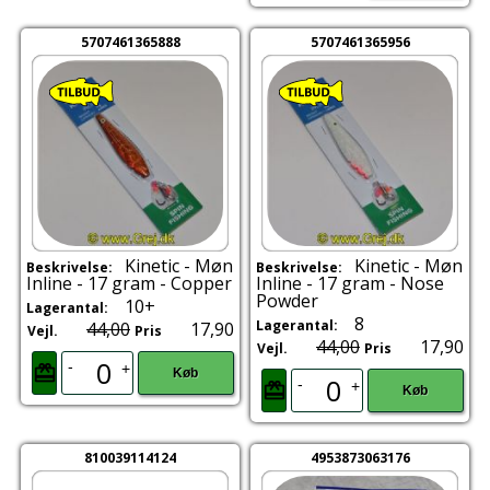
5707461365888
5707461365956
Kinetic - Møn
Kinetic - Møn
Beskrivelse:
Beskrivelse:
Inline - 17 gram - Copper
Inline - 17 gram - Nose
Powder
10+
Lagerantal:
8
Lagerantal:
44,00
17,90
Vejl.
Pris
44,00
17,90
Vejl.
Pris
-
+
Køb
-
+
Køb
810039114124
4953873063176