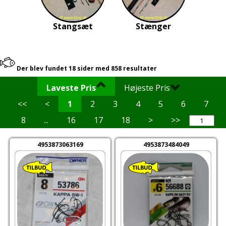
Stangsæt
Stænger
Der blev fundet 18 sider med 858 resultater
Laveste Pris
Højeste Pris
<<
<
1
2
3
4
5
6
7
8
...
16
17
18
>
>>
4953873063169
4953873484049