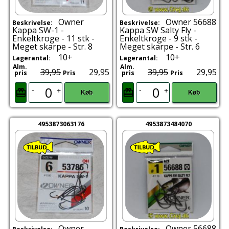
Owner
Owner 56688
Beskrivelse:
Beskrivelse:
Kappa SW-1 -
Kappa SW Salty Fly -
Enkeltkroge - 11 stk -
Enkeltkroge - 9 stk -
Meget skarpe - Str. 8
Meget skarpe - Str. 6
10+
10+
Lagerantal:
Lagerantal:
Alm.
Alm.
39,95
29,95
39,95
29,95
pris
Pris
pris
Pris
-
-
+
+
Køb
Køb
4953873063176
4953873484070
Owner
Owner 56688