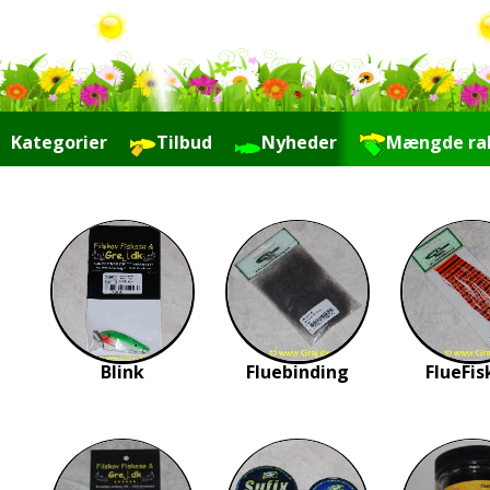
Kategorier
Tilbud
Nyheder
Mængde ra
Links
Blink
Fluebinding
FlueFis