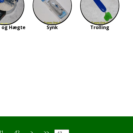
l og Hægte
Synk
Trolling
41
42
>
>>