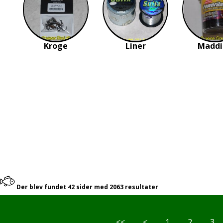
Kroge
Liner
Maddi
Der blev fundet 42 sider med 2063 resultater
<<
<
1
2
3