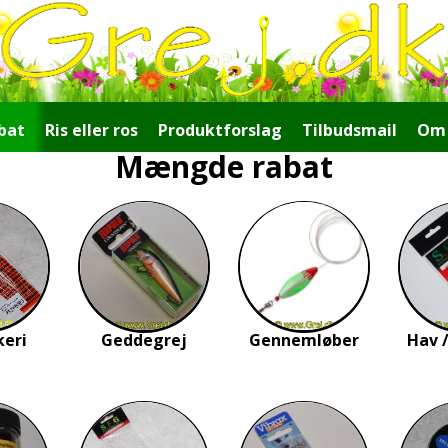
bat
Ris eller ros
Produktforslag
Tilbudsmail
Om 
Mængde rabat
keri
Geddegrej
Gennemløber
Hav /