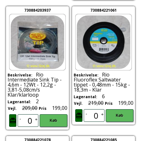
730884203937
730884221061
Rio
Rio
Beskrivelse:
Beskrivelse:
Intermediate Sink Tip -
Fluoroflex Saltwater
4,6m - 12Wt - 12,2g -
tippet - 0,48mm - 15kg -
3,81-5,08cm/s
18,3m - Klar
Klar/klarloop
6
Lagerantal:
2
Lagerantal:
219,00
199,00
Vejl.
Pris
209,00
199,00
Vejl.
Pris
-
+
Køb
-
+
Køb
730884221078
730884221085