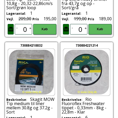
10,8g - 20,32-22,86cm/s
fra 43,7g og op -
Sort/grøn loop
Sort/grå
1
1
Lagerantal:
Lagerantal:
209,00
195,00
199,00
189,00
Vejl.
Pris
Vejl.
Pris
-
-
+
+
Køb
Køb
730884218832
730884221214
Skagit MOW
Rio
Beskrivelse:
Beskrivelse:
Tip medium til liner
Fluoroflex Freshwater
mellem 30.8g og 37.2g -
tippet - 0,33mm - 8kg -
Sort
22,8m - Klar
1
6
Lagerantal:
Lagerantal: