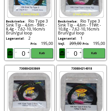
Rio Type 3
Rio Type 3
Beskrivelse:
Beskrivelse:
Sink Tip - 4,6m - 9Wt -
Sink Tip - 4,6m - 11Wt -
8,4g - 7,62-10,16cm/s
10,8g - 7,62-10,16cm/s
Brun/gul loop
Brun/gul loop
2
1
Lagerantal:
Lagerantal:
195,00
209,00
195,00
Pris
Vejl.
Pris
-
-
+
+
Køb
Køb
730884203869
730884214018