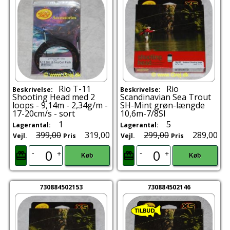
Rio T-11
Rio
Beskrivelse:
Beskrivelse:
Shooting Head med 2
Scandinavian Sea Trout
loops - 9,14m - 2,34g/m -
SH-Mint grøn-længde
17-20cm/s - sort
10,6m-7/8SI
1
5
Lagerantal:
Lagerantal:
399,00
319,00
299,00
289,00
Vejl.
Pris
Vejl.
Pris
-
-
+
+
Køb
Køb
730884502153
730884502146