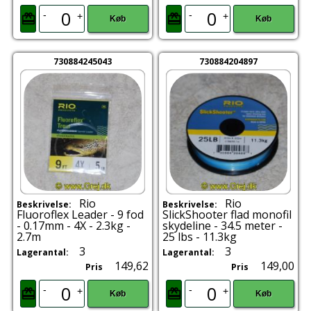
-
-
+
+
Køb
Køb
730884245043
730884204897
Rio
Rio
Beskrivelse:
Beskrivelse:
Fluoroflex Leader - 9 fod
SlickShooter flad monofil
- 0.17mm - 4X - 2.3kg -
skydeline - 34.5 meter -
2.7m
25 lbs - 11.3kg
3
3
Lagerantal:
Lagerantal:
149,62
149,00
Pris
Pris
-
-
+
+
Køb
Køb