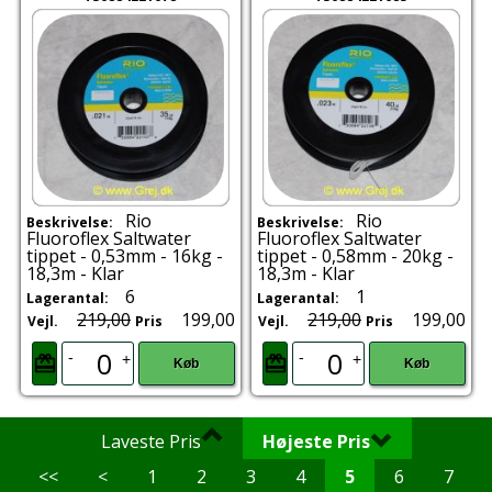
Rio
Rio
Beskrivelse:
Beskrivelse:
Fluoroflex Saltwater
Fluoroflex Saltwater
tippet - 0,53mm - 16kg -
tippet - 0,58mm - 20kg -
18,3m - Klar
18,3m - Klar
6
1
Lagerantal:
Lagerantal:
219,00
199,00
219,00
199,00
Vejl.
Pris
Vejl.
Pris
-
-
+
+
Køb
Køb
Laveste Pris
Højeste Pris
<<
<
1
2
3
4
5
6
7