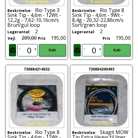
Rio Type 3
Rio Type 8
Beskrivelse:
Beskrivelse:
Sink Tip - 4,6m - 12Wt -
Sink Tip - 4,6m - 9Wt -
12,2g - 7,62-10,16cm/s
8,4g - 20,32-22,86cm/s
Brun/gul loop
Sort/grøn loop
2
2
Lagerantal:
Lagerantal:
209,00
195,00
195,00
Vejl.
Pris
Pris
-
-
+
+
Køb
Køb
730884214032
730884200493
Rio Type 8
Skagit MOW
Beskrivelse:
Beskrivelse:
Sink Tip - 4,6m - 11Wt -
Tip Extra Heavy til liner