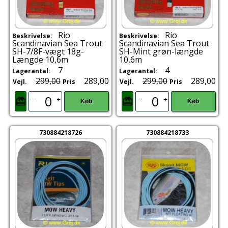
Rio
Rio
Beskrivelse:
Beskrivelse:
Scandinavian Sea Trout
Scandinavian Sea Trout
SH-7/8F-vægt 18g-
SH-Mint grøn-længde
Længde 10,6m
10,6m
7
4
Lagerantal:
Lagerantal:
299,00
289,00
299,00
289,00
Vejl.
Pris
Vejl.
Pris
-
-
+
+
Køb
Køb
730884218726
730884218733