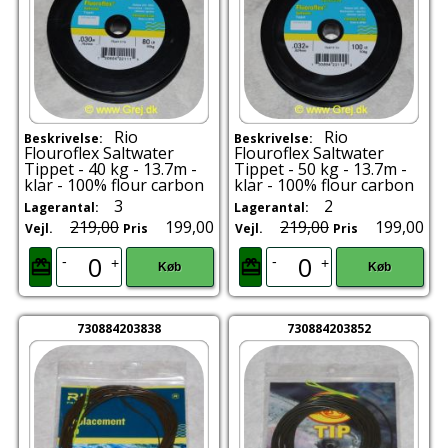
Rio
Rio
Beskrivelse:
Beskrivelse:
Flouroflex Saltwater
Flouroflex Saltwater
Tippet - 40 kg - 13.7m -
Tippet - 50 kg - 13.7m -
klar - 100% flour carbon
klar - 100% flour carbon
3
2
Lagerantal:
Lagerantal:
219,00
199,00
219,00
199,00
Vejl.
Pris
Vejl.
Pris
-
-
+
+
Køb
Køb
730884203838
730884203852