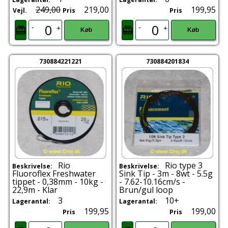
249,00
219,00
199,95
Vejl.
Pris
Pris
-
-
+
+
Køb
Køb
730884221221
730884201834
Rio
Rio type 3
Beskrivelse:
Beskrivelse:
Fluoroflex Freshwater
Sink Tip - 3m - 8wt - 5.5g
tippet - 0,38mm - 10kg -
- 7.62-10.16cm/s -
22,9m - Klar
Brun/gul loop
3
10+
Lagerantal:
Lagerantal:
199,95
199,00
Pris
Pris