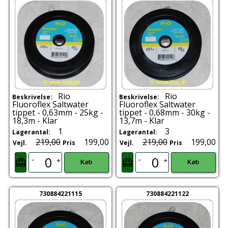
Rio
Rio
Beskrivelse:
Beskrivelse:
Fluoroflex Saltwater
Fluoroflex Saltwater
tippet - 0,63mm - 25kg -
tippet - 0,68mm - 30kg -
18,3m - Klar
13,7m - Klar
1
3
Lagerantal:
Lagerantal:
219,00
199,00
219,00
199,00
Vejl.
Pris
Vejl.
Pris
-
-
+
+
Køb
Køb
730884221115
730884221122