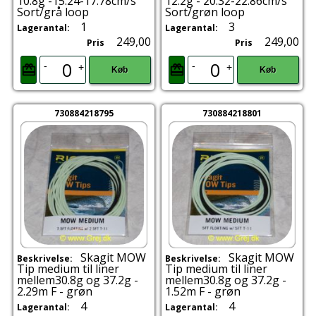
10.8g -15.24-17.78cm/s
12.2g - 20.32-22.86cm/s
Sort/grå loop
Sort/grøn loop
1
3
Lagerantal:
Lagerantal:
249,00
249,00
Pris
Pris
-
-
+
+
Køb
Køb
730884218795
730884218801
Skagit MOW
Skagit MOW
Beskrivelse:
Beskrivelse:
Tip medium til liner
Tip medium til liner
mellem30.8g og 37.2g -
mellem30.8g og 37.2g -
2.29m F - grøn
1.52m F - grøn
4
4
Lagerantal:
Lagerantal: