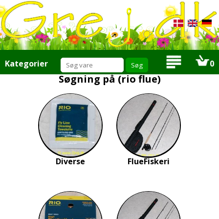
Kategorier
0
Søgning på (rio flue)
Tilbud
Nyheder
Mængde rabat
Ris eller ros
Produktforslag
Tilbudsmail
Om os
Info
Links
Diverse
FlueFiskeri