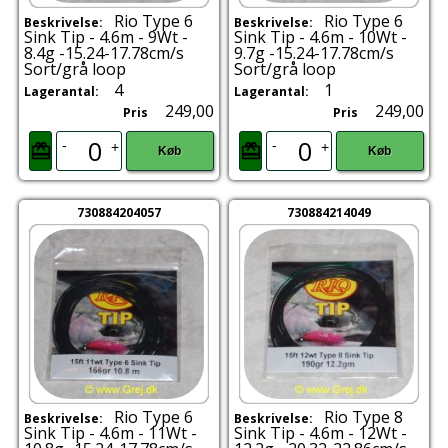
Rio Type 6
Rio Type 6
Beskrivelse:
Beskrivelse:
Sink Tip - 4.6m - 9Wt -
Sink Tip - 4.6m - 10Wt -
8.4g -15.24-17.78cm/s
9.7g -15.24-17.78cm/s
Sort/grå loop
Sort/grå loop
4
1
Lagerantal:
Lagerantal:
249,00
249,00
Pris
Pris
-
-
+
+
Køb
Køb
730884204057
730884214049
Rio Type 6
Rio Type 8
Beskrivelse:
Beskrivelse:
Sink Tip - 4.6m - 11Wt -
Sink Tip - 4.6m - 12Wt -