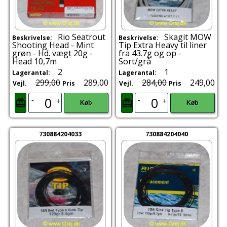
Rio Seatrout
Skagit MOW
Beskrivelse:
Beskrivelse:
Shooting Head - Mint
Tip Extra Heavy til liner
grøn - Hd. vægt 20g -
fra 43.7g og op -
Head 10,7m
Sort/grå
2
1
Lagerantal:
Lagerantal:
299,00
289,00
284,00
249,00
Vejl.
Pris
Vejl.
Pris
-
-
+
+
Køb
Køb
730884204033
730884204040