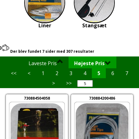
Liner
Stangsæt
Der blev fundet 7 sider med 307 resultater
Laveste Pris
Højeste Pris
<<
<
1
2
3
4
5
6
7
>
>>
730884504058
730884200486