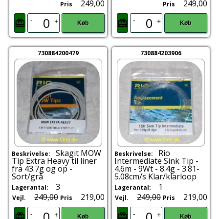
249,00
249,00
Pris
Pris
-
-
+
+
Køb
Køb
730884200479
730884203906
Skagit MOW
Rio
Beskrivelse:
Beskrivelse:
Tip Extra Heavy til liner
Intermediate Sink Tip -
fra 43.7g og op -
4.6m - 9Wt - 8.4g - 3.81-
Sort/grå
5.08cm/s Klar/klarloop
3
1
Lagerantal:
Lagerantal:
249,00
219,00
249,00
219,00
Vejl.
Pris
Vejl.
Pris
-
-
+
+
Køb
Køb