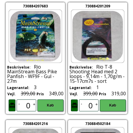
730884207683
730884201209
Rio
Rio T-8
Beskrivelse:
Beskrivelse:
MainStream Bass Pike
Shooting Head med 2
Panfish - WF9F - Gul -
loops - 9,14m - 1,70g/m -
27m
15-17cm7s - sort
3
1
Lagerantal:
Lagerantal:
399,00
349,00
399,00
319,00
Vejl.
Pris
Vejl.
Pris
-
-
+
+
Køb
Køb
730884201216
730884502184