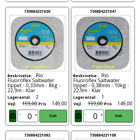
730884221030
730884221047
Rio
Rio
Beskrivelse:
Beskrivelse:
Fluoroflex Saltwater
Fluoroflex Saltwater
tippet - 0,33mm - 8kg -
tippet - 0,38mm - 10kg -
22,9m - Klar
22,9m - Klar
2
1
Lagerantal:
Lagerantal:
159,00
149,00
159,00
149,00
Vejl.
Pris
Vejl.
Pris
-
-
+
+
Køb
Køb
730884221092
730884221108