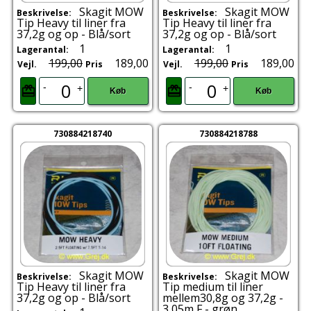
Skagit MOW
Skagit MOW
Beskrivelse:
Beskrivelse:
Tip Heavy til liner fra
Tip Heavy til liner fra
37,2g og op - Blå/sort
37,2g og op - Blå/sort
1
1
Lagerantal:
Lagerantal:
199,00
189,00
199,00
189,00
Vejl.
Pris
Vejl.
Pris
-
-
+
+
Køb
Køb
730884218740
730884218788
Skagit MOW
Skagit MOW
Beskrivelse:
Beskrivelse:
Tip Heavy til liner fra
Tip medium til liner
37,2g og op - Blå/sort
mellem30,8g og 37,2g -
3,05m F - grøn