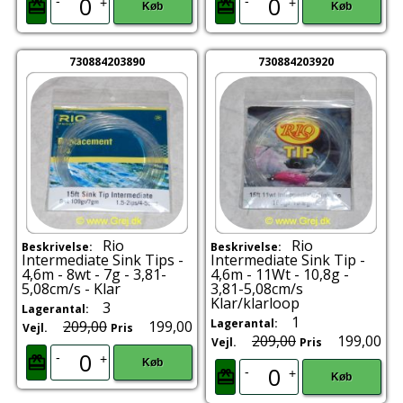
-
-
+
+
Køb
Køb
730884203890
730884203920
Rio
Rio
Beskrivelse:
Beskrivelse:
Intermediate Sink Tips -
Intermediate Sink Tip -
4,6m - 8wt - 7g - 3,81-
4,6m - 11Wt - 10,8g -
5,08cm/s - Klar
3,81-5,08cm/s
Klar/klarloop
3
Lagerantal:
1
Lagerantal:
209,00
199,00
Vejl.
Pris
209,00
199,00
Vejl.
Pris
-
+
Køb
-
+
Køb