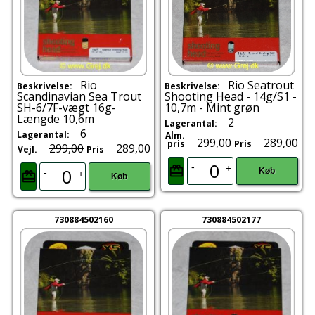
Rio
Rio Seatrout
Beskrivelse:
Beskrivelse:
Scandinavian Sea Trout
Shooting Head - 14g/S1 -
SH-6/7F-vægt 16g-
10,7m - Mint grøn
Længde 10,6m
2
Lagerantal:
6
Lagerantal:
Alm.
299,00
289,00
pris
Pris
299,00
289,00
Vejl.
Pris
-
+
Køb
-
+
Køb
730884502160
730884502177