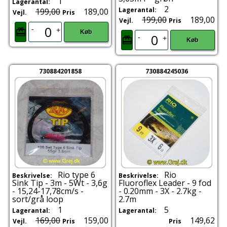
1
Lagerantal:
2
Lagerantal:
199,00
189,00
Vejl.
Pris
199,00
189,00
Vejl.
Pris
-
+
Køb
-
+
Køb
730884201858
730884245036
Rio type 6
Rio
Beskrivelse:
Beskrivelse:
Sink Tip - 3m - 5Wt - 3,6g
Fluoroflex Leader - 9 fod
- 15,24-17,78cm/s -
- 0.20mm - 3X - 2.7kg -
sort/grå loop
2.7m
1
5
Lagerantal:
Lagerantal:
169,00
159,00
149,62
Vejl.
Pris
Pris