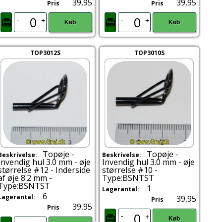
39,95
39,95
Pris
Pris
-
-
+
+
Køb
Køb
TOP3012S
TOP3010S
Topøje -
Topøje -
Beskrivelse:
Beskrivelse:
Invendig hul 3.0 mm - øje
Invendig hul 3.0 mm - øje
størrelse #12 - Inderside
størrelse #10 -
af øje 8.2 mm -
Type:BSNTST
Type:BSNTST
1
Lagerantal:
6
Lagerantal:
39,95
Pris
39,95
Pris
-
+
Køb