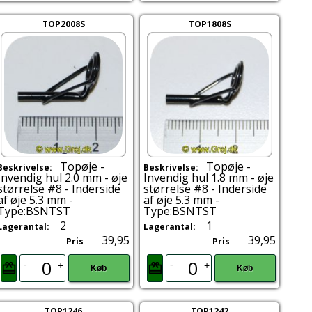
TOP2008S
TOP1808S
Topøje -
Topøje -
Beskrivelse:
Beskrivelse:
Invendig hul 2.0 mm - øje
Invendig hul 1.8 mm - øje
størrelse #8 - Inderside
størrelse #8 - Inderside
af øje 5.3 mm -
af øje 5.3 mm -
Type:BSNTST
Type:BSNTST
2
1
Lagerantal:
Lagerantal:
39,95
39,95
Pris
Pris
-
-
+
+
Køb
Køb
TOP1246
TOP1242