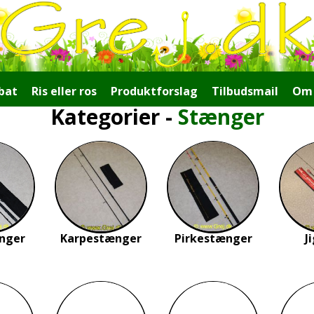
bat
Ris eller ros
Produktforslag
Tilbudsmail
Om 
Kategorier
-
Stænger
nger
Karpestænger
Pirkestænger
J