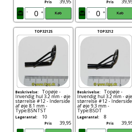
39,95
39,9
Pris
Pris
-
-
+
+
Køb
Køb
TOP3212S
TOP3212
Topøje -
Topøje -
Beskrivelse:
Beskrivelse:
Invendig hul 3.2 mm - øje
Invendig hul 3.2 mm - øj
størrelse #12 - Inderside
størrelse #12 - Inderside
af øje 8.1 mm -
af øje 9.3 mm -
Type:BSNTST
Type:BSDT
10
8
Lagerantal:
Lagerantal:
39,95
39,9
Pris
Pris