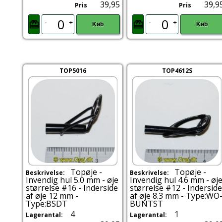
39,95
39,9
Pris
Pris
-
-
+
+
Køb
Køb
TOP5016
TOP4612S
Topøje -
Topøje -
Beskrivelse:
Beskrivelse:
Invendig hul 5.0 mm - øje
Invendig hul 4.6 mm - øj
størrelse #16 - Inderside
størrelse #12 - Inderside
af øje 12 mm -
af øje 8.3 mm - Type:WO
Type:BSDT
BUNTST
4
1
Lagerantal:
Lagerantal: