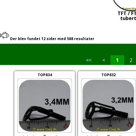
TFT / F
tubert
Der blev fundet 12 sider med 588 resultater
<<
<
1
2
TOP834
TOP832