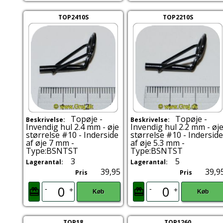
TOP2410S
TOP2210S
Topøje -
Topøje -
Beskrivelse:
Beskrivelse:
Invendig hul 2.4 mm - øje
Invendig hul 2.2 mm - øj
størrelse #10 - Inderside
størrelse #10 - Inderside
af øje 7 mm -
af øje 5.3 mm -
Type:BSNTST
Type:BSNTST
3
5
Lagerantal:
Lagerantal:
39,95
39,9
Pris
Pris
-
-
+
+
Køb
Køb
TOP18
TOP1260