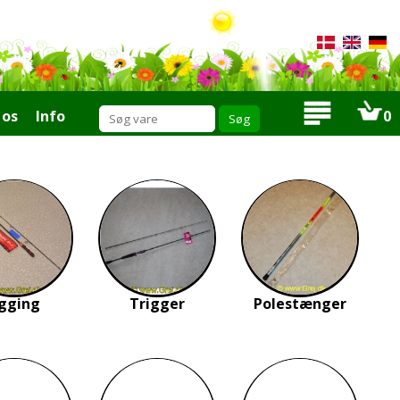
os
Info
0
igging
Trigger
Polestænger