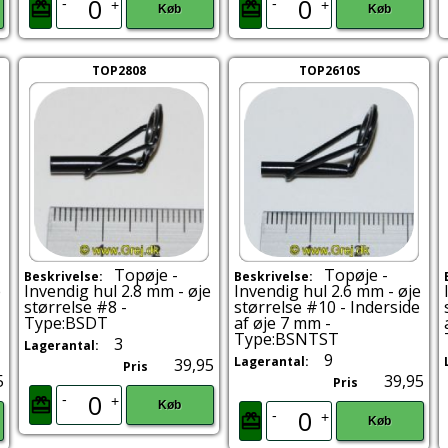
-
-
+
+
Køb
Køb
TOP2808
TOP2610S
Topøje -
Topøje -
Beskrivelse:
Beskrivelse:
e
Invendig hul 2.8 mm - øje
Invendig hul 2.6 mm - øje
størrelse #8 -
størrelse #10 - Inderside
Type:BSDT
af øje 7 mm -
Type:BSNTST
3
Lagerantal:
9
Lagerantal:
39,95
Pris
5
39,95
Pris
-
+
Køb
-
+
Køb