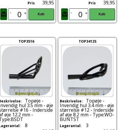
39,95
39,95
Pris
Pris
-
-
+
+
Køb
Køb
TOP3516
TOP3412S
Topøje -
Topøje -
Beskrivelse:
Beskrivelse:
Invendig hul 3.5 mm - øje
Invendig hul 3.4 mm - øje
størrelse #16 - Inderside
størrelse #12 - Inderside
af øje 12.2 mm -
af øje 8.2 mm - Type:WO-
Type:BSDT
BUNTST
8
3
Lagerantal:
Lagerantal: