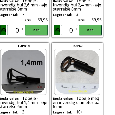
Topøje -
Topøje -
Beskrivelse:
Beskrivelse:
Invendig hul 2,6 mm - øje
Invendig hul 2,4 mm - øje
størrelse 8mm
størrelse 8mm
7
3
Lagerantal:
Lagerantal:
39,95
39,95
Pris
Pris
-
-
+
+
Køb
Køb
TOP614
TOP60
Topøje -
Topøje med
Beskrivelse:
Beskrivelse:
Invendig hul 1,4 mm - øje
en invendig diameter på
størrelse 6mm
6 mm
3
10+
Lagerantal:
Lagerantal: