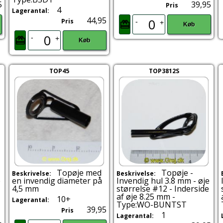
5
39,95
Pris
4
Lagerantal:
44,95
Pris
-
+
Køb
-
+
Køb
TOP45
TOP3812S
Topøje med
Topøje -
Beskrivelse:
Beskrivelse:
e
en invendig diameter på
Invendig hul 3.8 mm - øje
4,5 mm
størrelse #12 - Inderside
-
af øje 8.25 mm -
10+
Lagerantal:
Type:WO-BUNTST
39,95
Pris
1
Lagerantal: