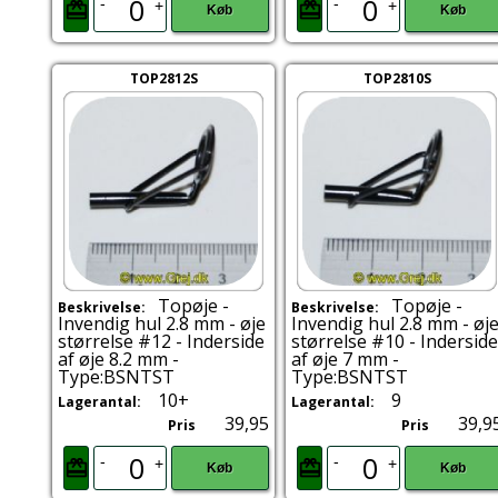
-
-
+
+
Køb
Køb
TOP2812S
TOP2810S
Topøje -
Topøje -
Beskrivelse:
Beskrivelse:
Invendig hul 2.8 mm - øje
Invendig hul 2.8 mm - øj
størrelse #12 - Inderside
størrelse #10 - Inderside
af øje 8.2 mm -
af øje 7 mm -
Type:BSNTST
Type:BSNTST
10+
9
Lagerantal:
Lagerantal:
39,95
39,9
Pris
Pris
-
-
+
+
Køb
Køb