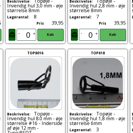
Topøje -
Topøje -
Beskrivelse:
Beskrivelse:
e
Invendig hul 3,0 mm - øje
Invendig hul 2,8 mm - øje
størrelse 8mm
størrelse 8mm
8
7
Lagerantal:
Lagerantal:
5
39,95
39,95
Pris
Pris
-
-
+
+
Køb
Køb
TOP8016
TOP618
Topøje -
Topøje -
Beskrivelse:
Beskrivelse:
e
Invendig hul 8.0 mm - øje
Invendig hul 1,8 mm - øje
størrelse #16 - Inderside
størrelse 6mm
af øje 12 mm -
3
Lagerantal:
Type:BSDT