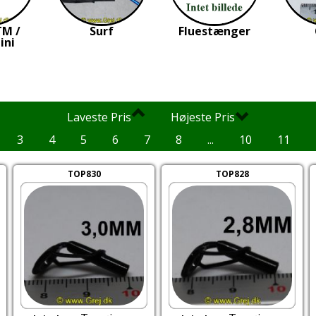
TM /
Surf
Fluestænger
ini
Laveste Pris
Højeste Pris
3
4
5
6
7
8
...
10
11
TOP830
TOP828