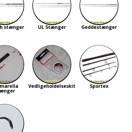
sh stænger
UL Stænger
Geddestænger
marella
Vedligeholdelseskit
Sportex
tænger