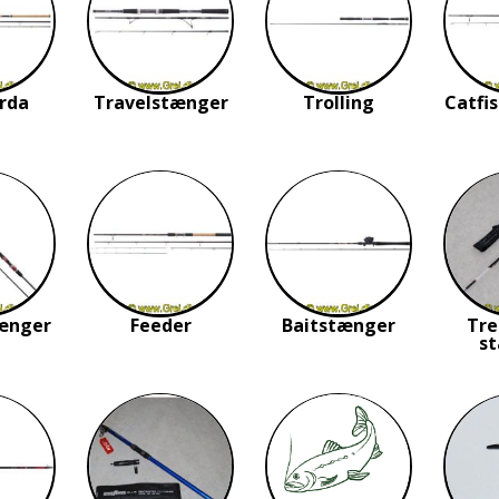
rda
Travelstænger
Trolling
Catfi
ænger
Feeder
Baitstænger
Tre
s