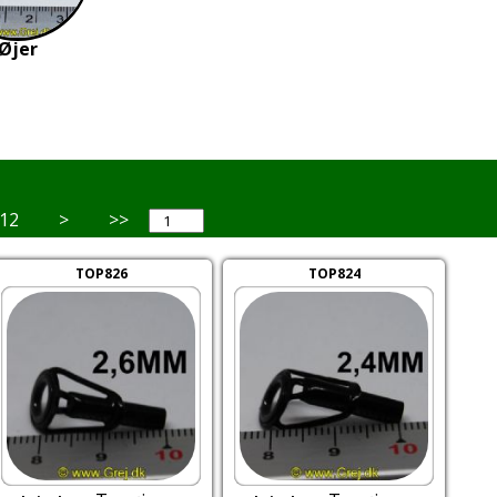
Øjer
12
>
>>
TOP826
TOP824