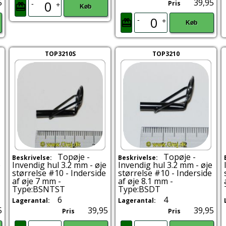
5
39,95
Pris
-
+
Køb
-
+
Køb
TOP3210S
TOP3210
Topøje -
Topøje -
Beskrivelse:
Beskrivelse:
e
Invendig hul 3.2 mm - øje
Invendig hul 3.2 mm - øje
størrelse #10 - Inderside
størrelse #10 - Inderside
af øje 7 mm -
af øje 8.1 mm -
Type:BSNTST
Type:BSDT
6
4
Lagerantal:
Lagerantal:
5
39,95
39,95
Pris
Pris