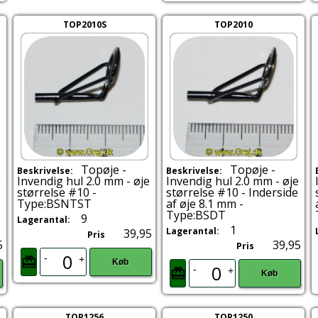
TOP2010S
TOP2010
Topøje -
Topøje -
Beskrivelse:
Beskrivelse:
e
Invendig hul 2.0 mm - øje
Invendig hul 2.0 mm - øje
størrelse #10 -
størrelse #10 - Inderside
Type:BSNTST
af øje 8.1 mm -
Type:BSDT
9
Lagerantal:
1
Lagerantal:
39,95
Pris
5
39,95
Pris
-
+
Køb
-
+
Køb
TOP1256
TOP1250