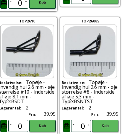
-
+
Køb
TOP2610
TOP2608S
Topøje -
Topøje -
Beskrivelse:
Beskrivelse:
Invendig hul 2.6 mm - øje
Invendig hul 2.6 mm - øje
størrelse #10 - Inderside
størrelse #8 - Inderside
af øje 8.1 mm -
af øje 5.3 mm -
Type:BSDT
Type:BSNTST
2
2
Lagerantal:
Lagerantal:
39,95
39,95
Pris
Pris
-
-
+
+
Køb
Køb